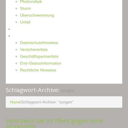
Photovoltaik
Sturm
Überschwemmung
Unfall
Kontakt
Impressum
Datenschutzhinweise
Versichererliste
Geschäftspartnerliste
Erst-/Statusinformation
Rechtliche Hinweise
Schlagwort-Archive:
sorgen
Home
Schlagwort-Archive: "sorgen"
Versichern Sie Ihr Pferd gegen hohe
Arztkosten