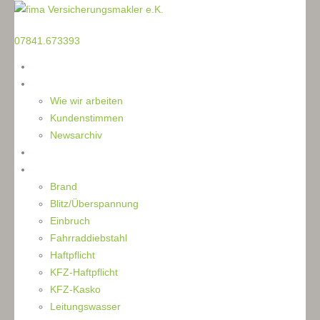
TELEFON
07841.673393
Home
Die Makler
Wie wir arbeiten
Kundenstimmen
Newsarchiv
Ratgeber
Schaden
Brand
Blitz/Überspannung
Einbruch
Fahrraddiebstahl
Haftpflicht
KFZ-Haftpflicht
KFZ-Kasko
Leitungswasser