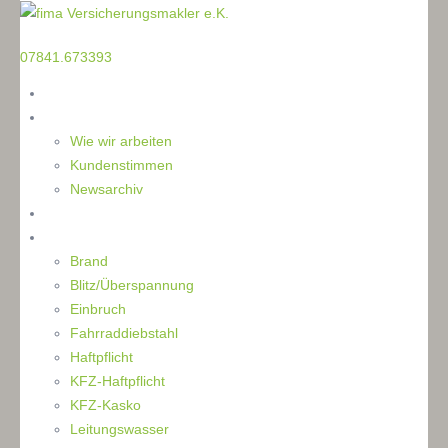
TELEFON
07841.673393
Home
Die Makler
Wie wir arbeiten
Kundenstimmen
Newsarchiv
Ratgeber
Schaden
Brand
Blitz/Überspannung
Einbruch
Fahrraddiebstahl
Haftpflicht
KFZ-Haftpflicht
KFZ-Kasko
Leitungswasser