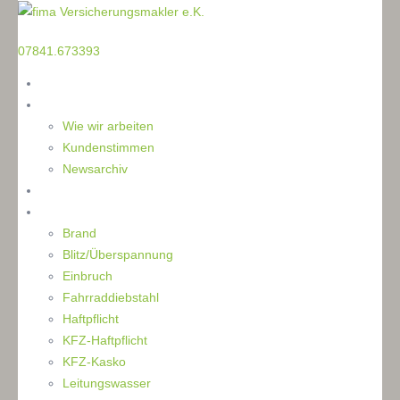
TELEFON
07841.673393
Home
Die Makler
Wie wir arbeiten
Kundenstimmen
Newsarchiv
Ratgeber
Schaden
Brand
Blitz/Überspannung
Einbruch
Fahrraddiebstahl
Haftpflicht
KFZ-Haftpflicht
KFZ-Kasko
Leitungswasser