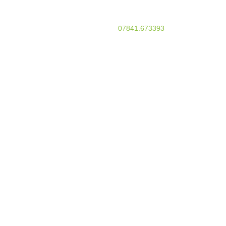
TELEFON
07841.673393