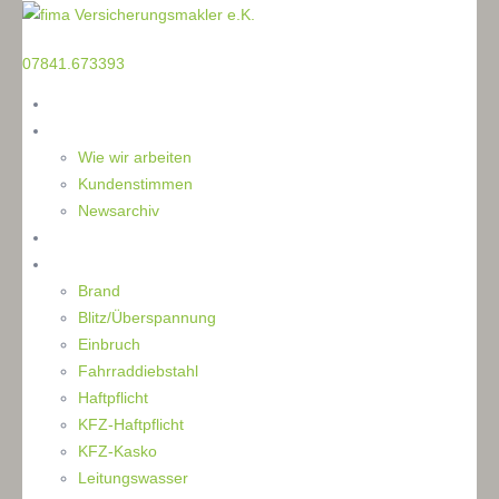
TELEFON
07841.673393
Home
Die Makler
Wie wir arbeiten
Kundenstimmen
Newsarchiv
Ratgeber
Schaden
Brand
Blitz/Überspannung
Einbruch
Fahrraddiebstahl
Haftpflicht
KFZ-Haftpflicht
KFZ-Kasko
Leitungswasser