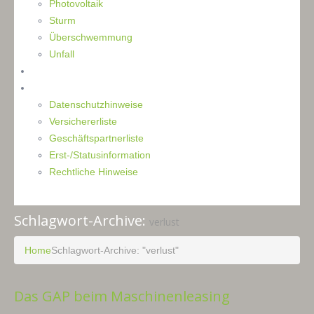
Photovoltaik
Sturm
Überschwemmung
Unfall
Kontakt
Impressum
Datenschutzhinweise
Versichererliste
Geschäftspartnerliste
Erst-/Statusinformation
Rechtliche Hinweise
Schlagwort-Archive:
verlust
Home
Schlagwort-Archive: "verlust"
Das GAP beim Maschinenleasing