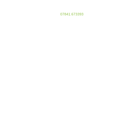
TELEFON
07841.673393