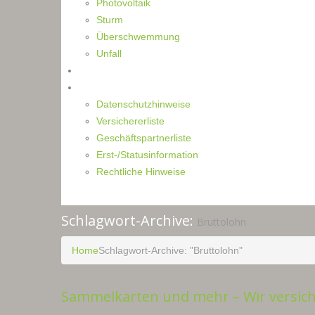
Photovoltaik
Sturm
Überschwemmung
Unfall
Kontakt
Impressum
Datenschutzhinweise
Versichererliste
Geschäftspartnerliste
Erst-/Statusinformation
Rechtliche Hinweise
Schlagwort-Archive:
Bruttolohn
Home
Schlagwort-Archive: "Bruttolohn"
Sammelkarten und mehr ­– Wir versic