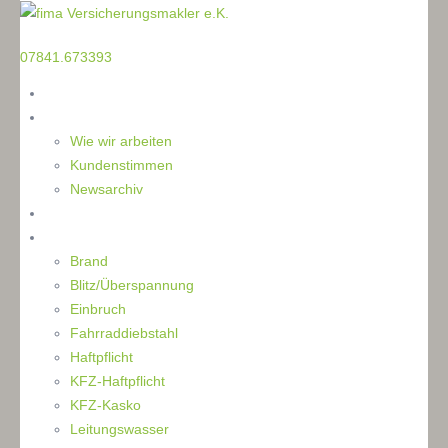
TELEFON
07841.673393
Home
Die Makler
Wie wir arbeiten
Kundenstimmen
Newsarchiv
Ratgeber
Schaden
Brand
Blitz/Überspannung
Einbruch
Fahrraddiebstahl
Haftpflicht
KFZ-Haftpflicht
KFZ-Kasko
Leitungswasser