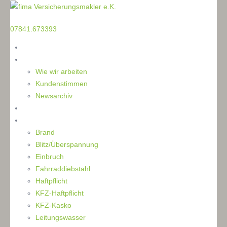
TELEFON
07841.673393
Home
Die Makler
Wie wir arbeiten
Kundenstimmen
Newsarchiv
Ratgeber
Schaden
Brand
Blitz/Überspannung
Einbruch
Fahrraddiebstahl
Haftpflicht
KFZ-Haftpflicht
KFZ-Kasko
Leitungswasser