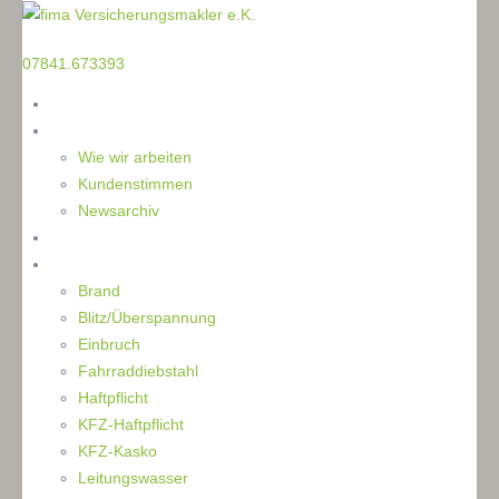
TELEFON
07841.673393
Home
Die Makler
Wie wir arbeiten
Kundenstimmen
Newsarchiv
Ratgeber
Schaden
Brand
Blitz/Überspannung
Einbruch
Fahrraddiebstahl
Haftpflicht
KFZ-Haftpflicht
KFZ-Kasko
Leitungswasser