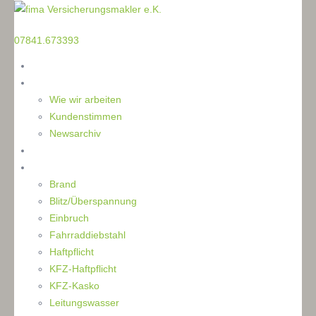
TELEFON
07841.673393
Home
Die Makler
Wie wir arbeiten
Kundenstimmen
Newsarchiv
Ratgeber
Schaden
Brand
Blitz/Überspannung
Einbruch
Fahrraddiebstahl
Haftpflicht
KFZ-Haftpflicht
KFZ-Kasko
Leitungswasser