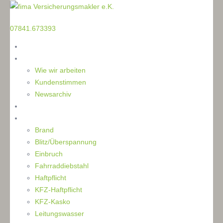
TELEFON
07841.673393
Home
Die Makler
Wie wir arbeiten
Kundenstimmen
Newsarchiv
Ratgeber
Schaden
Brand
Blitz/Überspannung
Einbruch
Fahrraddiebstahl
Haftpflicht
KFZ-Haftpflicht
KFZ-Kasko
Leitungswasser